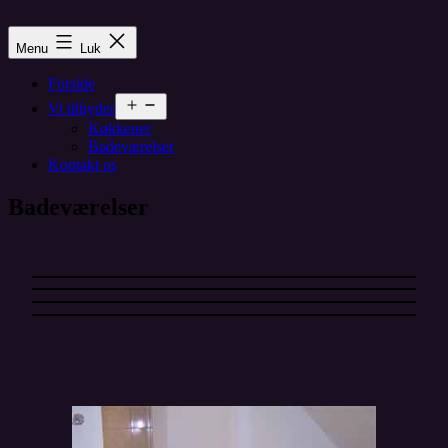
Fortsæt
til
Menu
Luk
indhold
Forside
Åbn
Vi tilbyder
menu
Køkkener
Badeværelser
Kontakt os
Badeværelser